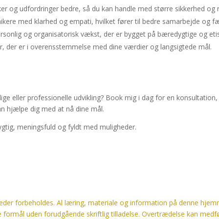
rker og udfordringer bedre, så du kan handle med større sikkerhed og 
kere med klarhed og empati, hvilket fører til bedre samarbejde og fær
ersonlig og organisatorisk vækst, der er bygget på bæredygtige og etis
er, der er i overensstemmelse med dine værdier og langsigtede mål.
onlige eller professionelle udvikling? Book mig i dag for en konsultation
n hjælpe dig med at nå dine mål.
tig, meningsfuld og fyldt med muligheder.
eder forbeholdes. Al læring, materiale og information på denne hjemm
le formål uden forudgående skriftlig tilladelse. Overtrædelse kan med