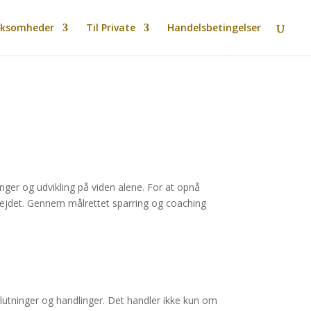
rksomheder
Til Private
Handelsbetingelser
inger og udvikling på viden alene. For at opnå
arbejdet. Gennem målrettet sparring og coaching
utninger og handlinger. Det handler ikke kun om