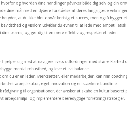
å hvorfor og hvordan dine handlinger påvirker både dig selv og din om
inde dine mål med en dybere forståelse af deres langsigtede virkninge
te betyder, at du ikke blot opnår kortsigtet succes, men også bygger e
bevidsthed og visdom udvikler du evnen til at lede med empati, etisk
i dine teams, og gør dig til en mere effektiv og respekteret leder.
der hjælper dig med at navigere livets udfordringer med større klarhed 
pbygge mental robusthed, og leve et liv i balance.
t om du er en leder, iværksætter, eller medarbejder, kan min coachin
forbedret arbejdskultur, øget innovation og en stærkere bundlinje.
gisk rådgivning til organisationer, der ønsker at skabe en kultur basere
itivt arbejdsmiljø, og implementere bæredygtige forretningsstrategier.