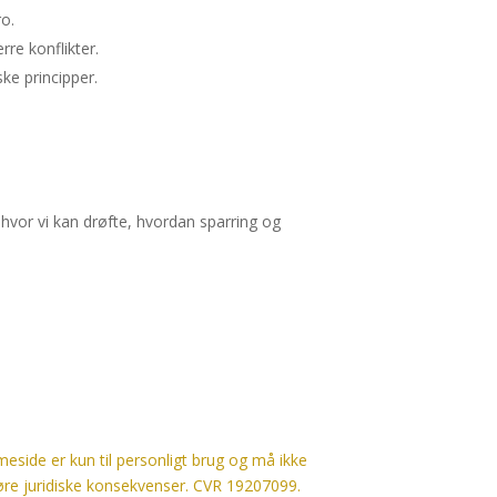
ro.
re konflikter.
ke principper.
, hvor vi kan drøfte, hvordan sparring og
eside er kun til personligt brug og må ikke
føre juridiske konsekvenser. CVR 19207099.